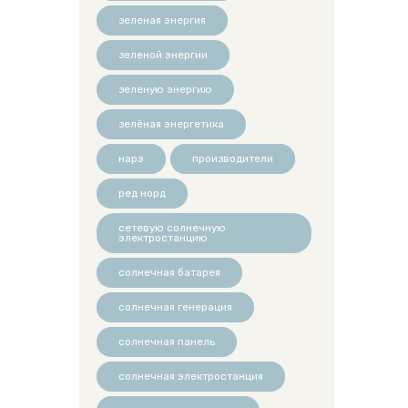
зеленая энергия
зеленой энергии
зеленую энергию
зелёная энергетика
нарэ
производители
ред норд
сетевую солнечную
электростанцию
солнечная батарея
солнечная генерация
солнечная панель
солнечная электростанция