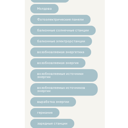
Молдова
Фотоэлектрические панели
балконные солнечные станции
балконные электрорстанции
возобновляемая энергетика
возобновляемая энергия
возобновляемые источники
энергии
возобновляемых источников
энергии
выработка энергии
германия
зарядные станции