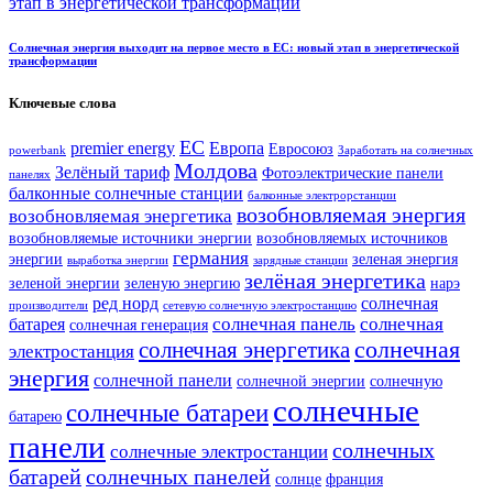
Солнечная энергия выходит на первое место в ЕС: новый этап в энергетической
трансформации
Ключевые слова
ЕС
premier energy
Европа
Евросоюз
powerbank
Заработать на солнечных
Молдова
Зелёный тариф
Фотоэлектрические панели
панелях
балконные солнечные станции
балконные электрорстанции
возобновляемая энергия
возобновляемая энергетика
возобновляемые источники энергии
возобновляемых источников
германия
энергии
зеленая энергия
выработка энергии
зарядные станции
зелёная энергетика
зеленой энергии
зеленую энергию
нарэ
ред норд
солнечная
производители
сетевую солнечную электростанцию
солнечная панель
солнечная
батарея
солнечная генерация
солнечная
солнечная энергетика
электростанция
энергия
солнечной панели
солнечной энергии
солнечную
солнечные
солнечные батареи
батарею
панели
солнечных
солнечные электростанции
батарей
солнечных панелей
солнце
франция