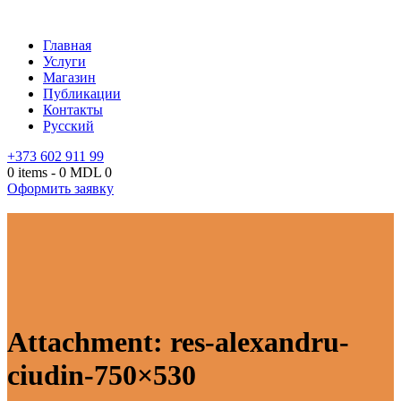
Главная
Услуги
Магазин
Публикации
Контакты
Русский
+373 602 911 99
0 items
-
0 MDL
0
Оформить заявку
Attachment: res-alexandru-
ciudin-750×530