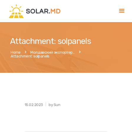
Главная
Attachment: solpanels
Услуги
Home
Молдавский экспортер...
Attachment: solpanels
Магазин
Публикации
Контакты
Русский
15.02.2023
by Sun