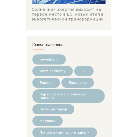
Солнечная энергия выходит на
первое место в ЕС: новый этап в
энергетической трансформации
Ключевые слова
powerbank
premier energy
ЕС
Европа
Евросоюз
Заработать на солнечных
панелях
Зелёный тариф
Молдова
Фотоэлектрические панели