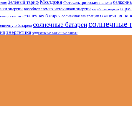
Молдова
Зелёный тариф
балконны
Фотоэлектрические панели
нелях
герм
ники энергии
возобновляемых источников энергии
выработка энергии
солнечная пан
солнечная батарея
солнечная генерация
электростанцию
солнечные 
солнечные батареи
олнечную батарею
энергетика
гия
эффективные солнечные панели