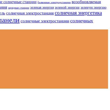
возобновляемая
е солнечные станции
балконные электрорстанции
ания
зеленая энергия
зеленой энергии
зеленую энергию
зарядные станции
солнечная энергетика
ель
солнечная электростанция
панели
солнечных
солнечные электростанции