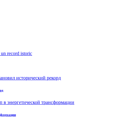
рд
нсформации