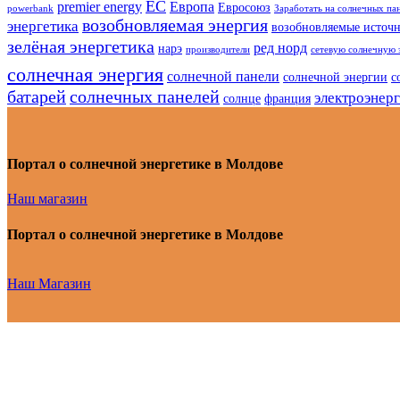
ЕС
premier energy
Европа
Евросоюз
powerbank
Заработать на солнечных па
возобновляемая энергия
энергетика
возобновляемые источ
зелёная энергетика
ред норд
нарэ
производители
сетевую солнечную 
солнечная энергия
солнечной панели
солнечной энергии
с
батарей
солнечных панелей
электроэнер
солнце
франция
Портал о солнечной энергетике в Молдове
Наш магазин
Портал о солнечной энергетике в Молдове
Наш Магазин