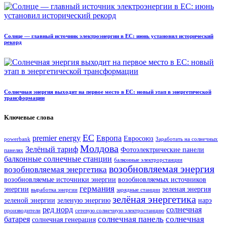
Солнце — главный источник электроэнергии в ЕС: июнь установил исторический
рекорд
Солнечная энергия выходит на первое место в ЕС: новый этап в энергетической
трансформации
Ключевые слова
ЕС
premier energy
Европа
Евросоюз
powerbank
Заработать на солнечных
Молдова
Зелёный тариф
Фотоэлектрические панели
панелях
балконные солнечные станции
балконные электрорстанции
возобновляемая энергия
возобновляемая энергетика
возобновляемые источники энергии
возобновляемых источников
германия
энергии
зеленая энергия
выработка энергии
зарядные станции
зелёная энергетика
зеленой энергии
зеленую энергию
нарэ
ред норд
солнечная
производители
сетевую солнечную электростанцию
солнечная панель
солнечная
батарея
солнечная генерация