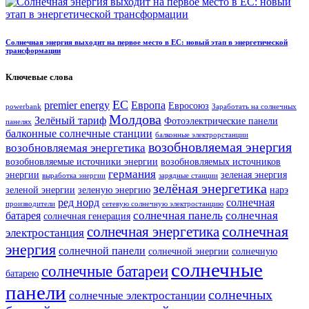
Солнечная энергия выходит на первое место в ЕС: новый этап в энергетической
трансформации
Ключевые слова
ЕС
premier energy
Европа
Евросоюз
powerbank
Заработать на солнечных
Молдова
Зелёный тариф
Фотоэлектрические панели
панелях
балконные солнечные станции
балконные электрорстанции
возобновляемая энергия
возобновляемая энергетика
возобновляемые источники энергии
возобновляемых источников
германия
энергии
зеленая энергия
выработка энергии
зарядные станции
зелёная энергетика
зеленой энергии
зеленую энергию
нарэ
ред норд
солнечная
производители
сетевую солнечную электростанцию
солнечная панель
солнечная
батарея
солнечная генерация
солнечная
солнечная энергетика
электростанция
энергия
солнечной панели
солнечной энергии
солнечную
солнечные
солнечные батареи
батарею
панели
солнечных
солнечные электростанции