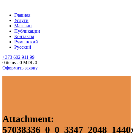
Главная
Услуги
Магазин
Публикации
Контакты
Румынский
Русский
+373 602 911 99
0 items
-
0 MDL
0
Оформить заявку
Attachment:
57038336_0_0_3347_2048_1440