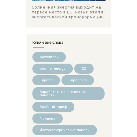
Солнечная энергия выходит на
первое место в ЕС: новый этап в
энергетической трансформации
Ключевые слова
powerbank
premier energy
ЕС
Европа
Евросоюз
Заработать на солнечных
панелях
Зелёный тариф
Молдова
Фотоэлектрические панели