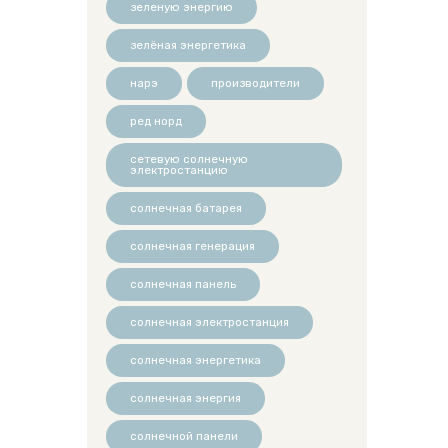
зеленую энергию
зелёная энергетика
нарэ
производители
ред норд
сетевую солнечную
электростанцию
солнечная батарея
солнечная генерация
солнечная панель
солнечная электростанция
солнечная энергетика
солнечная энергия
солнечной панели