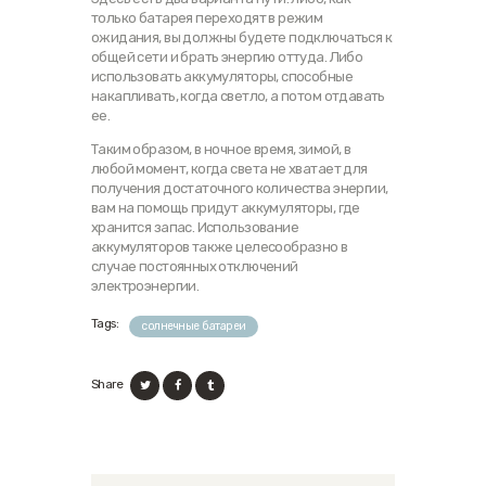
только батарея переходят в режим
ожидания, вы должны будете подключаться к
общей сети и брать энергию оттуда. Либо
использовать аккумуляторы, способные
накапливать, когда светло, а потом отдавать
ее.
Таким образом, в ночное время, зимой, в
любой момент, когда света не хватает для
получения достаточного количества энергии,
вам на помощь придут аккумуляторы, где
хранится запас. Использование
аккумуляторов также целесообразно в
случае постоянных отключений
электроэнергии.
Tags:
солнечные батареи
Share