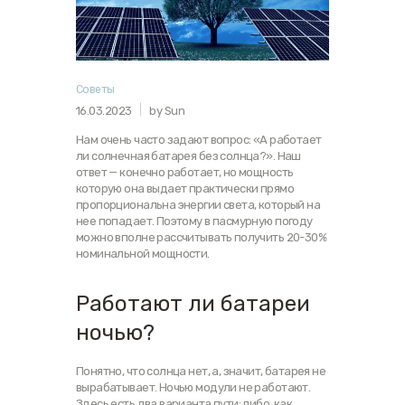
Советы
16.03.2023
by Sun
Нам очень часто задают вопрос: «А работает
ли солнечная батарея без солнца?». Наш
ответ — конечно работает, но мощность
которую она выдает практически прямо
пропорциональна энергии света, который на
нее попадает. Поэтому в пасмурную погоду
можно вполне рассчитывать получить 20-30%
номинальной мощности.
Работают ли батареи
ночью?
Понятно, что солнца нет, а, значит, батарея не
вырабатывает. Ночью модули не работают.
Здесь есть два варианта пути: либо, как