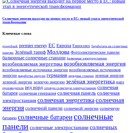
Солнечная энергия выходит на первое место в ЕС: новый этап в энергетической
трансформации
Ключевые слова
ЕС
premier energy
Европа
Евросоюз
powerbank
Заработать на солнечных
Молдова
Зелёный тариф
Фотоэлектрические панели
панелях
балконные солнечные станции
балконные электрорстанции
возобновляемая энергия
возобновляемая энергетика
возобновляемые источники энергии
возобновляемых источников
германия
энергии
зеленая энергия
выработка энергии
зарядные станции
зелёная энергетика
зеленой энергии
зеленую энергию
нарэ
ред норд
солнечная
производители
сетевую солнечную электростанцию
солнечная панель
солнечная
батарея
солнечная генерация
солнечная
солнечная энергетика
электростанция
энергия
солнечной панели
солнечной энергии
солнечную
солнечные
солнечные батареи
батарею
панели
солнечных
солнечные электростанции