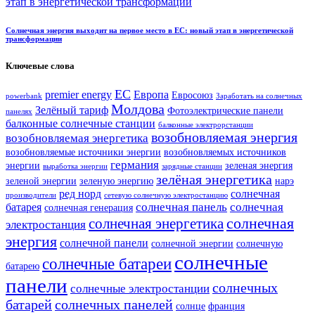
Солнечная энергия выходит на первое место в ЕС: новый этап в энергетической
трансформации
Ключевые слова
ЕС
premier energy
Европа
Евросоюз
powerbank
Заработать на солнечных
Молдова
Зелёный тариф
Фотоэлектрические панели
панелях
балконные солнечные станции
балконные электрорстанции
возобновляемая энергия
возобновляемая энергетика
возобновляемые источники энергии
возобновляемых источников
германия
энергии
зеленая энергия
выработка энергии
зарядные станции
зелёная энергетика
зеленой энергии
зеленую энергию
нарэ
ред норд
солнечная
производители
сетевую солнечную электростанцию
солнечная панель
солнечная
батарея
солнечная генерация
солнечная
солнечная энергетика
электростанция
энергия
солнечной панели
солнечной энергии
солнечную
солнечные
солнечные батареи
батарею
панели
солнечных
солнечные электростанции
батарей
солнечных панелей
солнце
франция