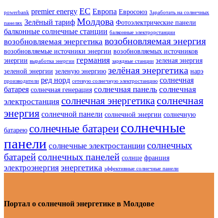
ЕС
premier energy
Европа
Евросоюз
powerbank
Заработать на солнечных
Молдова
Зелёный тариф
Фотоэлектрические панели
панелях
балконные солнечные станции
балконные электрорстанции
возобновляемая энергия
возобновляемая энергетика
возобновляемые источники энергии
возобновляемых источников
германия
энергии
зеленая энергия
выработка энергии
зарядные станции
зелёная энергетика
зеленой энергии
зеленую энергию
нарэ
ред норд
солнечная
производители
сетевую солнечную электростанцию
солнечная панель
солнечная
батарея
солнечная генерация
солнечная
солнечная энергетика
электростанция
энергия
солнечной панели
солнечной энергии
солнечную
солнечные
солнечные батареи
батарею
панели
солнечных
солнечные электростанции
батарей
солнечных панелей
солнце
франция
энергетика
электроэнергия
эффективные солнечные панели
Портал о солнечной энергетике в Молдове