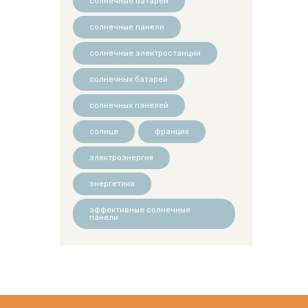
солнечные батареи
солнечные панели
солнечные электростанции
солнечных батарей
солнечных панелей
солнце
франция
электроэнергия
энергетика
эффективные солнечные
панели