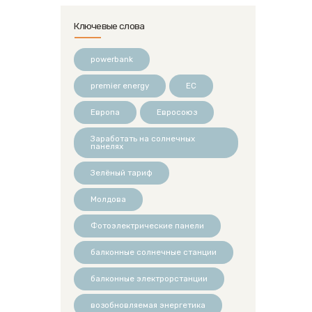
Ключевые слова
powerbank
premier energy
ЕС
Европа
Евросоюз
Заработать на солнечных
панелях
Зелёный тариф
Молдова
Фотоэлектрические панели
балконные солнечные станции
балконные электрорстанции
возобновляемая энергетика