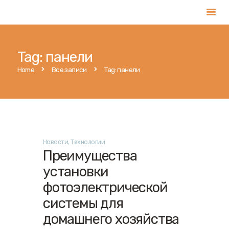
Tag: панели
Главная
Home
Все записи
Tag: панели
Услуги
Магазин
Публикации
Контакты
Новости
,
Технологии
Русский
Преимущества
установки
фотоэлектрической
системы для
домашнего хозяйства