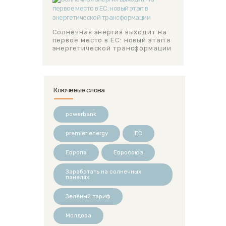
Солнечная энергия выходит на
первое место в ЕС: новый этап в
энергетической трансформации
Ключевые слова
powerbank
premier energy
ЕС
Европа
Евросоюз
Заработать на солнечных
панелях
Зелёный тариф
Молдова