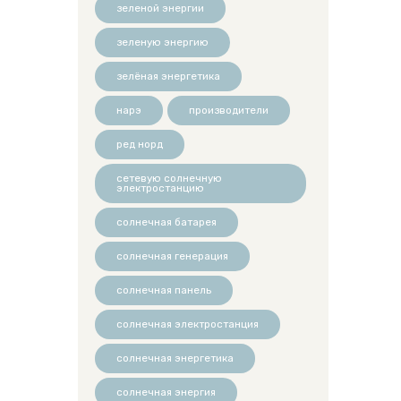
зеленой энергии
зеленую энергию
зелёная энергетика
нарэ
производители
ред норд
сетевую солнечную
электростанцию
солнечная батарея
солнечная генерация
солнечная панель
солнечная электростанция
солнечная энергетика
солнечная энергия