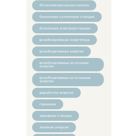
Фотоэлектрические панели
балконные солнечные станции
балконные электрорстанции
возобновляемая энергетика
возобновляемая энергия
возобновляемые источники
энергии
возобновляемых источников
энергии
выработка энергии
германия
зарядные станции
зеленая энергия