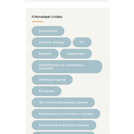
Ключевые слова
powerbank
premier energy
ЕС
Европа
Евросоюз
Заработать на солнечных
панелях
Зелёный тариф
Молдова
Фотоэлектрические панели
балконные солнечные станции
балконные электрорстанции