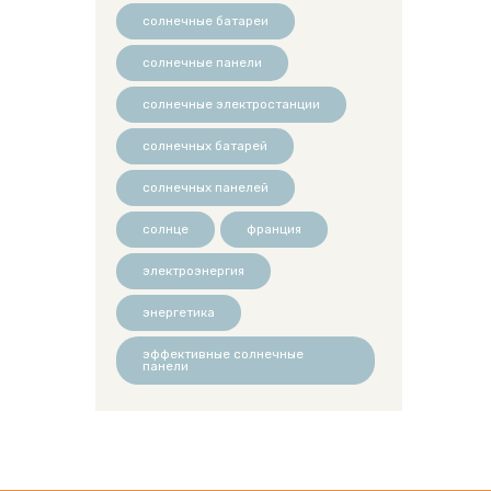
солнечные батареи
солнечные панели
солнечные электростанции
солнечных батарей
солнечных панелей
солнце
франция
электроэнергия
энергетика
эффективные солнечные
панели