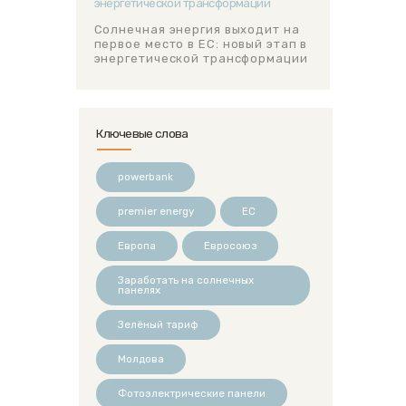
Солнечная энергия выходит на
первое место в ЕС: новый этап в
энергетической трансформации
Ключевые слова
powerbank
premier energy
ЕС
Европа
Евросоюз
Заработать на солнечных
панелях
Зелёный тариф
Молдова
Фотоэлектрические панели