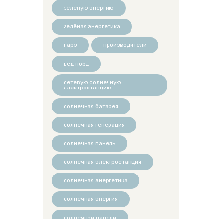
зеленую энергию
зелёная энергетика
нарэ
производители
ред норд
сетевую солнечную
электростанцию
солнечная батарея
солнечная генерация
солнечная панель
солнечная электростанция
солнечная энергетика
солнечная энергия
солнечной панели