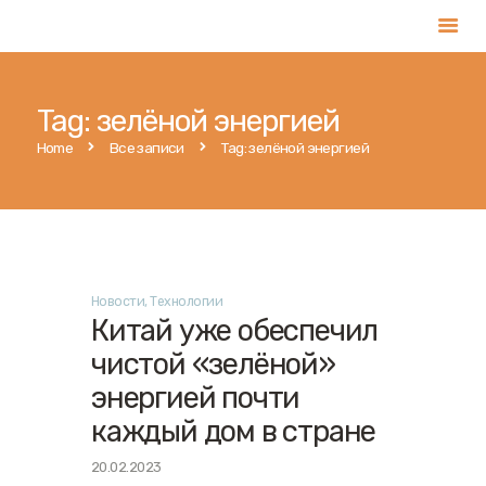
Tag: зелёной энергией
Главная
Home
Все записи
Tag: зелёной энергией
Услуги
Магазин
Публикации
Контакты
Новости
,
Технологии
Русский
Китай уже обеспечил
чистой «зелёной»
энергией почти
каждый дом в стране
20.02.2023