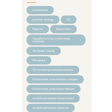
powerbank
premier energy
ЕС
Европа
Евросоюз
Заработать на солнечных
панелях
Зелёный тариф
Молдова
Фотоэлектрические панели
балконные солнечные станции
балконные электрорстанции
возобновляемая энергетика
возобновляемая энергия