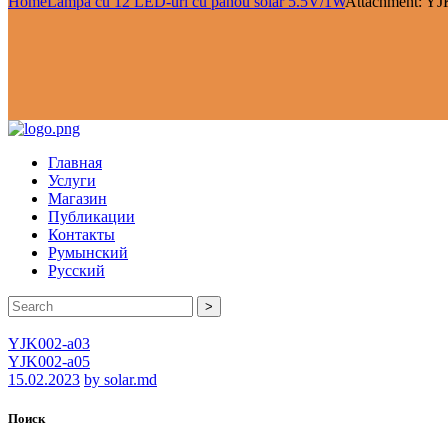
Home
Lampă cu 12 LED-uri cu panou solar 5.5V/1W
Attachment: Y
Главная
Услуги
Магазин
Публикации
Контакты
Румынский
Русский
>
YJK002-a03
YJK002-a05
15.02.2023
by solar.md
Поиск