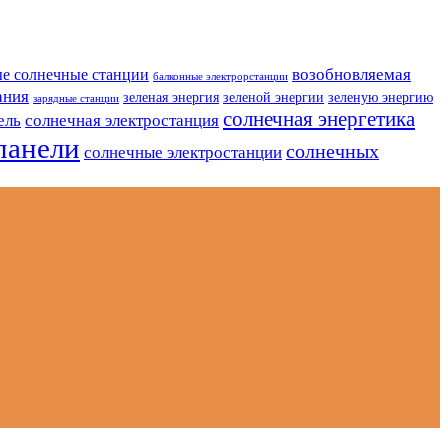
возобновляемая
е солнечные станции
балконные электрорстанции
ания
зеленая энергия
зеленой энергии
зеленую энергию
зарядные станции
солнечная энергетика
ель
солнечная электростанция
панели
солнечных
солнечные электростанции