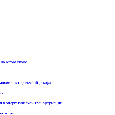
рд
нсформации