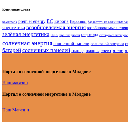
Ключевые слова
ЕС
premier energy
Европа
Евросоюз
powerbank
Заработать на солнечных па
возобновляемая энергия
энергетика
возобновляемые источ
зелёная энергетика
ред норд
нарэ
производители
сетевую солнечную 
солнечная энергия
солнечной панели
солнечной энергии
с
батарей
солнечных панелей
электроэнер
солнце
франция
Портал о солнечной энергетике в Молдове
Наш магазин
Портал о солнечной энергетике в Молдове
Наш Магазин