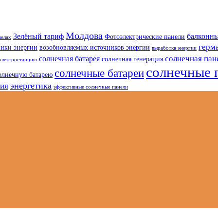
Молдова
Зелёный тариф
балконны
Фотоэлектрические панели
нелях
герм
ники энергии
возобновляемых источников энергии
выработка энергии
солнечная пан
солнечная батарея
солнечная генерация
электростанцию
солнечные 
солнечные батареи
олнечную батарею
энергетика
гия
эффективные солнечные панели