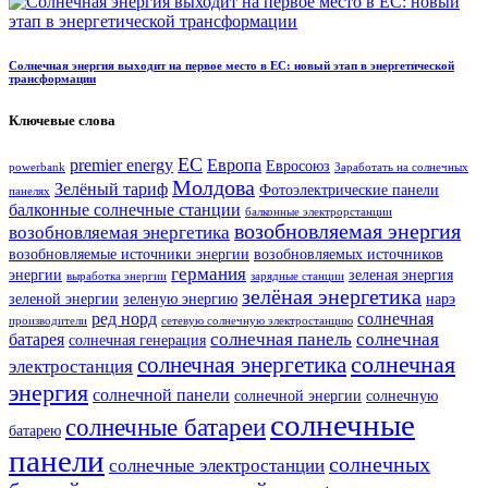
Солнечная энергия выходит на первое место в ЕС: новый этап в энергетической
трансформации
Ключевые слова
ЕС
premier energy
Европа
Евросоюз
powerbank
Заработать на солнечных
Молдова
Зелёный тариф
Фотоэлектрические панели
панелях
балконные солнечные станции
балконные электрорстанции
возобновляемая энергия
возобновляемая энергетика
возобновляемые источники энергии
возобновляемых источников
германия
энергии
зеленая энергия
выработка энергии
зарядные станции
зелёная энергетика
зеленой энергии
зеленую энергию
нарэ
ред норд
солнечная
производители
сетевую солнечную электростанцию
солнечная панель
солнечная
батарея
солнечная генерация
солнечная
солнечная энергетика
электростанция
энергия
солнечной панели
солнечной энергии
солнечную
солнечные
солнечные батареи
батарею
панели
солнечных
солнечные электростанции