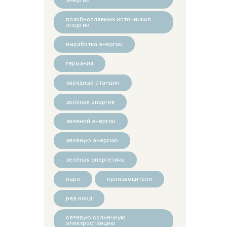
возобновляемых источников
энергии
выработка энергии
германия
зарядные станции
зеленая энергия
зеленой энергии
зеленую энергию
зелёная энергетика
нарэ
производители
ред норд
сетевую солнечную
электростанцию