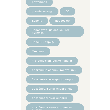
powerbank
premier energy
ЕС
Европа
Евросоюз
Заработать на солнечных
панелях
Зелёный тариф
Молдова
Фотоэлектрические панели
балконные солнечные станции
балконные электрорстанции
возобновляемая энергетика
возобновляемая энергия
возобновляемые источники
энергии