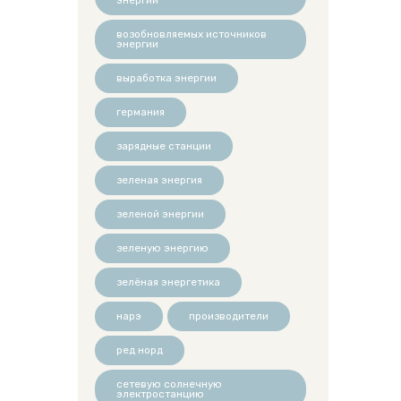
возобновляемых источников
энергии
выработка энергии
германия
зарядные станции
зеленая энергия
зеленой энергии
зеленую энергию
зелёная энергетика
нарэ
производители
ред норд
сетевую солнечную
электростанцию