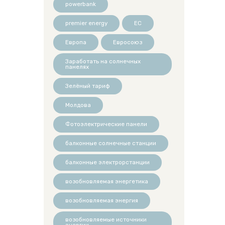
powerbank
premier energy
ЕС
Европа
Евросоюз
Заработать на солнечных
панелях
Зелёный тариф
Молдова
Фотоэлектрические панели
балконные солнечные станции
балконные электрорстанции
возобновляемая энергетика
возобновляемая энергия
возобновляемые источники
энергии