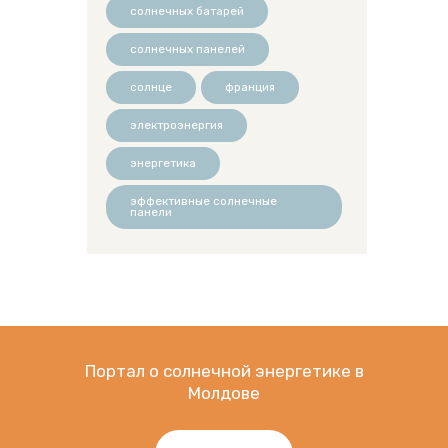
солнечных батарей
солнечных панелей
солнце
франция
электроэнергия
энергетика
эффективные солнечные
панели
Портал о солнечной энергетике в
Молдове