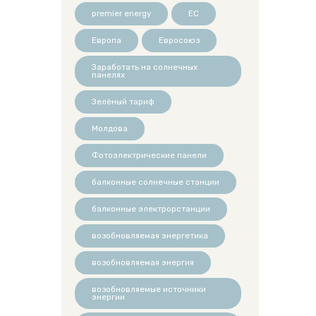
premier energy
ЕС
Европа
Евросоюз
Заработать на солнечных
панелях
Зелёный тариф
Молдова
Фотоэлектрические панели
балконные солнечные станции
балконные электрорстанции
возобновляемая энергетика
возобновляемая энергия
возобновляемые источники
энергии