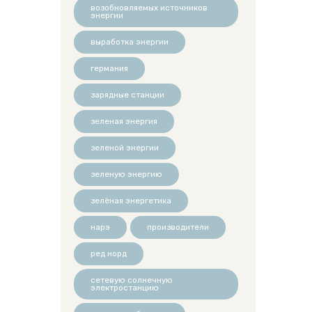
возобновляемых источников
энергии
выработка энергии
германия
зарядные станции
зеленая энергия
зеленой энергии
зеленую энергию
зелёная энергетика
нарэ
производители
ред норд
сетевую солнечную
электростанцию