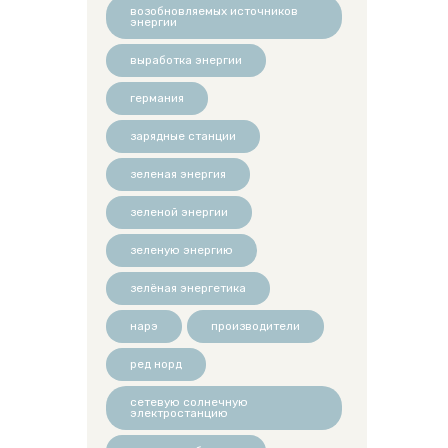
возобновляемых источников
энергии
выработка энергии
германия
зарядные станции
зеленая энергия
зеленой энергии
зеленую энергию
зелёная энергетика
нарэ
производители
ред норд
сетевую солнечную
электростанцию