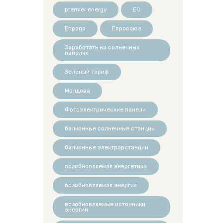
premier energy
ЕС
Европа
Евросоюз
Заработать на солнечных
панелях
Зелёный тариф
Молдова
Фотоэлектрические панели
балконные солнечные станции
балконные электрорстанции
возобновляемая энергетика
возобновляемая энергия
возобновляемые источники
энергии