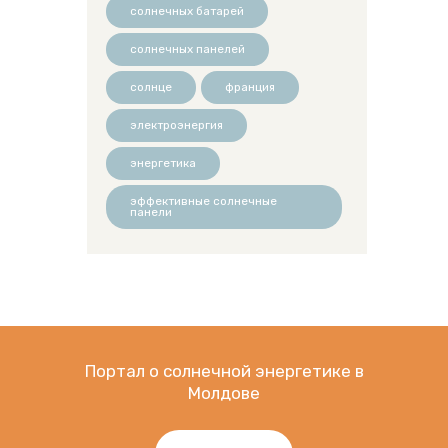
солнечных батарей
солнечных панелей
солнце
франция
электроэнергия
энергетика
эффективные солнечные
панели
Портал о солнечной энергетике в
Молдове