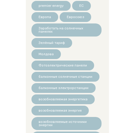
premier energy
ЕС
Европа
Евросоюз
Заработать на солнечных
панелях
Зелёный тариф
Молдова
Фотоэлектрические панели
балконные солнечные станции
балконные электрорстанции
возобновляемая энергетика
возобновляемая энергия
возобновляемые источники
энергии