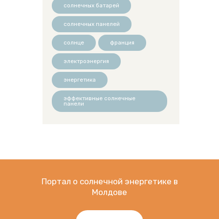
солнечных батарей
солнечных панелей
солнце
франция
электроэнергия
энергетика
эффективные солнечные
панели
Портал о солнечной энергетике в
Молдове