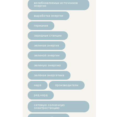
возобновляемых источников
энергии
выработка энергии
германия
зарядные станции
зеленая энергия
зеленой энергии
зеленую энергию
зелёная энергетика
нарэ
производители
ред норд
сетевую солнечную
электростанцию