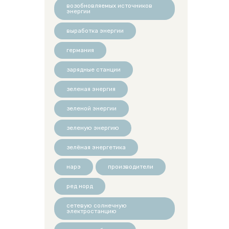
возобновляемых источников
энергии
выработка энергии
германия
зарядные станции
зеленая энергия
зеленой энергии
зеленую энергию
зелёная энергетика
нарэ
производители
ред норд
сетевую солнечную
электростанцию