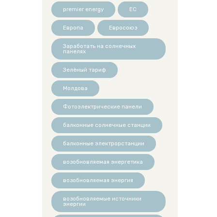
premier energy
ЕС
Европа
Евросоюз
Заработать на солнечных
панелях
Зелёный тариф
Молдова
Фотоэлектрические панели
балконные солнечные станции
балконные электрорстанции
возобновляемая энергетика
возобновляемая энергия
возобновляемые источники
энергии