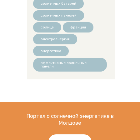
солнечных батарей
солнечных панелей
солнце
франция
электроэнергия
энергетика
эффективные солнечные
панели
Портал о солнечной энергетике в
Молдове