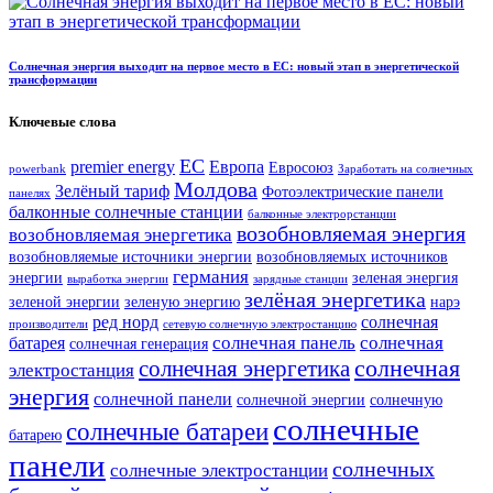
Солнечная энергия выходит на первое место в ЕС: новый этап в энергетической
трансформации
Ключевые слова
ЕС
premier energy
Европа
Евросоюз
powerbank
Заработать на солнечных
Молдова
Зелёный тариф
Фотоэлектрические панели
панелях
балконные солнечные станции
балконные электрорстанции
возобновляемая энергия
возобновляемая энергетика
возобновляемые источники энергии
возобновляемых источников
германия
энергии
зеленая энергия
выработка энергии
зарядные станции
зелёная энергетика
зеленой энергии
зеленую энергию
нарэ
ред норд
солнечная
производители
сетевую солнечную электростанцию
солнечная панель
солнечная
батарея
солнечная генерация
солнечная
солнечная энергетика
электростанция
энергия
солнечной панели
солнечной энергии
солнечную
солнечные
солнечные батареи
батарею
панели
солнечных
солнечные электростанции