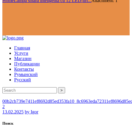
Home
Lampă solară inteligentă cu 12 LED-uri...
Attachment: 1
Главная
Услуги
Магазин
Публикации
Контакты
Румынский
Русский
>
00b2cb739e7411ef8692d85ed353fa10_8c6963eda72311ef8696d85e
2
13.02.2025
by Igor
Поиск