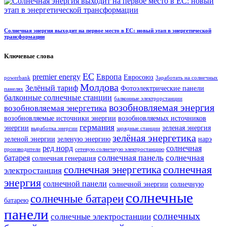
Солнечная энергия выходит на первое место в ЕС: новый этап в энергетической
трансформации
Ключевые слова
ЕС
premier energy
Европа
Евросоюз
powerbank
Заработать на солнечных
Молдова
Зелёный тариф
Фотоэлектрические панели
панелях
балконные солнечные станции
балконные электрорстанции
возобновляемая энергия
возобновляемая энергетика
возобновляемые источники энергии
возобновляемых источников
германия
энергии
зеленая энергия
выработка энергии
зарядные станции
зелёная энергетика
зеленой энергии
зеленую энергию
нарэ
ред норд
солнечная
производители
сетевую солнечную электростанцию
солнечная панель
солнечная
батарея
солнечная генерация
солнечная
солнечная энергетика
электростанция
энергия
солнечной панели
солнечной энергии
солнечную
солнечные
солнечные батареи
батарею
панели
солнечных
солнечные электростанции