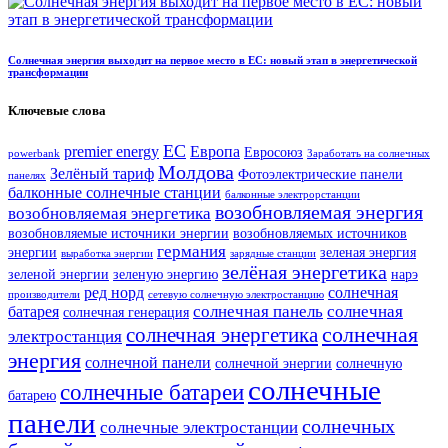
Солнечная энергия выходит на первое место в ЕС: новый этап в энергетической
трансформации
Ключевые слова
ЕС
premier energy
Европа
Евросоюз
powerbank
Заработать на солнечных
Молдова
Зелёный тариф
Фотоэлектрические панели
панелях
балконные солнечные станции
балконные электрорстанции
возобновляемая энергия
возобновляемая энергетика
возобновляемые источники энергии
возобновляемых источников
германия
энергии
зеленая энергия
выработка энергии
зарядные станции
зелёная энергетика
зеленой энергии
зеленую энергию
нарэ
ред норд
солнечная
производители
сетевую солнечную электростанцию
солнечная панель
солнечная
батарея
солнечная генерация
солнечная
солнечная энергетика
электростанция
энергия
солнечной панели
солнечной энергии
солнечную
солнечные
солнечные батареи
батарею
панели
солнечных
солнечные электростанции