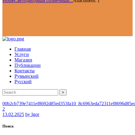
Home
Светодиодный солнечный...
Attachment: 1
Главная
Услуги
Магазин
Публикации
Контакты
Румынский
Русский
>
00b2cb739e7411ef8692d85ed353fa10_8c6963eda72311ef8696d85e
2
13.02.2025
by Igor
Поиск