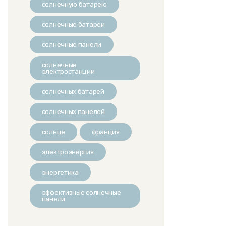
солнечную батарею
солнечные батареи
солнечные панели
солнечные
электростанции
солнечных батарей
солнечных панелей
солнце
франция
электроэнергия
энергетика
эффективные солнечные
панели