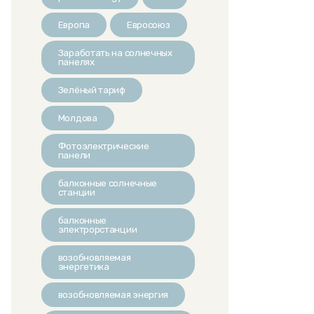
Европа
Евросоюз
Заработать на солнечных
панелях
Зелёный тариф
Молдова
Фотоэлектрические
панели
балконные солнечные
станции
балконные
электрорстанции
возобновляемая
энергетика
возобновляемая энергия