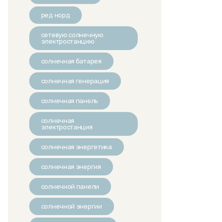
ред норд
сетевую солнечную
электростанцию
солнечная батарея
солнечная генерация
солнечная панель
солнечная
электростанция
солнечная энергетика
солнечная энергия
солнечной панели
солнечной энергии