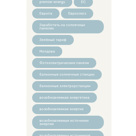
premier energy
ЕС
Европа
Евросоюз
Заработать на солнечных
панелях
Зелёный тариф
Молдова
Фотоэлектрические панели
балконные солнечные станции
балконные электрорстанции
возобновляемая энергетика
возобновляемая энергия
возобновляемые источники
энергии
возобновляемых источников