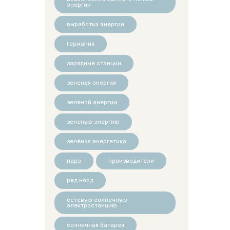
энергии
выработка энергии
германия
зарядные станции
зеленая энергия
зеленой энергии
зеленую энергию
зелёная энергетика
нарэ
производители
ред норд
сетевую солнечную
электростанцию
солнечная батарея