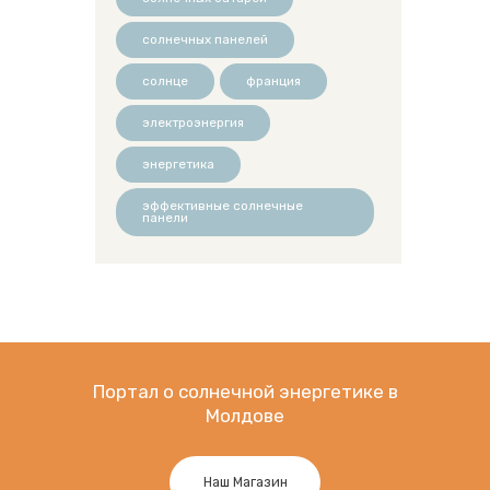
солнечных панелей
солнце
франция
электроэнергия
энергетика
эффективные солнечные
панели
Портал о солнечной энергетике в
Молдове
Наш Магазин