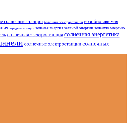
возобновляемая
е солнечные станции
балконные электрорстанции
ания
зеленая энергия
зеленой энергии
зеленую энергию
зарядные станции
солнечная энергетика
ель
солнечная электростанция
панели
солнечных
солнечные электростанции