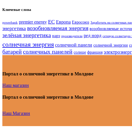
Ключевые слова
ЕС
premier energy
Европа
Евросоюз
powerbank
Заработать на солнечных па
возобновляемая энергия
энергетика
возобновляемые источ
зелёная энергетика
ред норд
нарэ
производители
сетевую солнечную 
солнечная энергия
солнечной панели
солнечной энергии
с
батарей
солнечных панелей
электроэнер
солнце
франция
Портал о солнечной энергетике в Молдове
Наш магазин
Портал о солнечной энергетике в Молдове
Наш Магазин