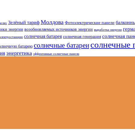
Молдова
Зелёный тариф
балконны
Фотоэлектрические панели
нелях
герм
ники энергии
возобновляемых источников энергии
выработка энергии
солнечная пан
солнечная батарея
солнечная генерация
электростанцию
солнечные 
солнечные батареи
олнечную батарею
энергетика
гия
эффективные солнечные панели