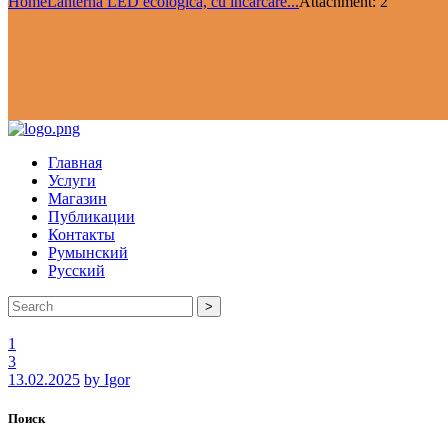
Home
Lanternă LED ecologică, cu încărcare...
Attachment: 2
Главная
Услуги
Магазин
Публикации
Контакты
Румынский
Русский
>
1
3
13.02.2025
by Igor
Поиск