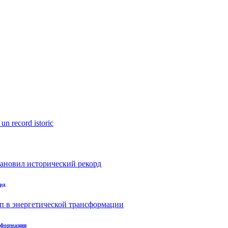
рд
нсформации