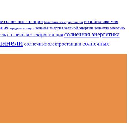
возобновляемая
е солнечные станции
балконные электрорстанции
ания
зеленая энергия
зеленой энергии
зеленую энергию
зарядные станции
солнечная энергетика
ель
солнечная электростанция
панели
солнечных
солнечные электростанции