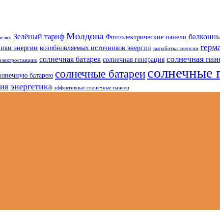
Молдова
Зелёный тариф
балконны
Фотоэлектрические панели
нелях
герм
ники энергии
возобновляемых источников энергии
выработка энергии
солнечная пан
солнечная батарея
солнечная генерация
электростанцию
солнечные 
солнечные батареи
олнечную батарею
энергетика
гия
эффективные солнечные панели