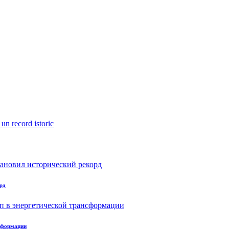
рд
нсформации