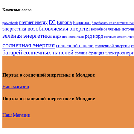
Ключевые слова
ЕС
premier energy
Европа
Евросоюз
powerbank
Заработать на солнечных па
возобновляемая энергия
энергетика
возобновляемые источ
зелёная энергетика
ред норд
нарэ
производители
сетевую солнечную 
солнечная энергия
солнечной панели
солнечной энергии
с
батарей
солнечных панелей
электроэнер
солнце
франция
Портал о солнечной энергетике в Молдове
Наш магазин
Портал о солнечной энергетике в Молдове
Наш Магазин