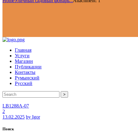
Home
Уличный садовый фонарь...
Attachment: 1
Главная
Услуги
Магазин
Публикации
Контакты
Румынский
Русский
>
LB1288A-07
2
13.02.2025
by Igor
Поиск