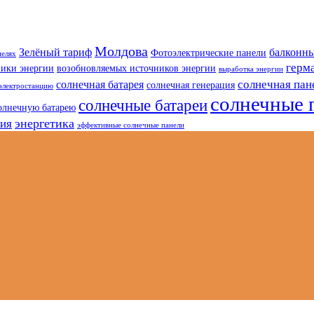
Молдова
Зелёный тариф
балконны
Фотоэлектрические панели
нелях
герм
ники энергии
возобновляемых источников энергии
выработка энергии
солнечная пан
солнечная батарея
солнечная генерация
электростанцию
солнечные 
солнечные батареи
олнечную батарею
энергетика
гия
эффективные солнечные панели