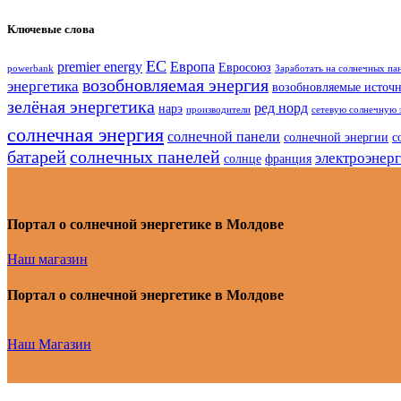
Ключевые слова
ЕС
premier energy
Европа
Евросоюз
powerbank
Заработать на солнечных па
возобновляемая энергия
энергетика
возобновляемые источ
зелёная энергетика
ред норд
нарэ
производители
сетевую солнечную 
солнечная энергия
солнечной панели
солнечной энергии
с
батарей
солнечных панелей
электроэнер
солнце
франция
Портал о солнечной энергетике в Молдове
Наш магазин
Портал о солнечной энергетике в Молдове
Наш Магазин