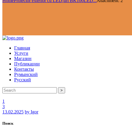
Home
Proiector exterior cu LED-uri BK100LED...
Attachment: 2
Главная
Услуги
Магазин
Публикации
Контакты
Румынский
Русский
>
1
3
13.02.2025
by Igor
Поиск