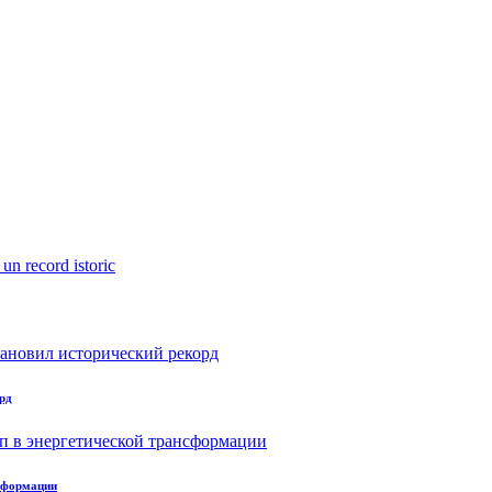
рд
нсформации