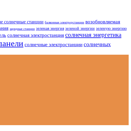
возобновляемая
е солнечные станции
балконные электрорстанции
ания
зеленая энергия
зеленой энергии
зеленую энергию
зарядные станции
солнечная энергетика
ель
солнечная электростанция
панели
солнечных
солнечные электростанции