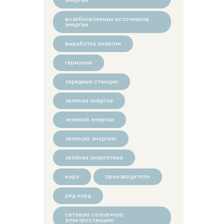
возобновляемых источников
энергии
выработка энергии
германия
зарядные станции
зеленая энергия
зеленой энергии
зеленую энергию
зелёная энергетика
нарэ
производители
ред норд
сетевую солнечную
электростанцию