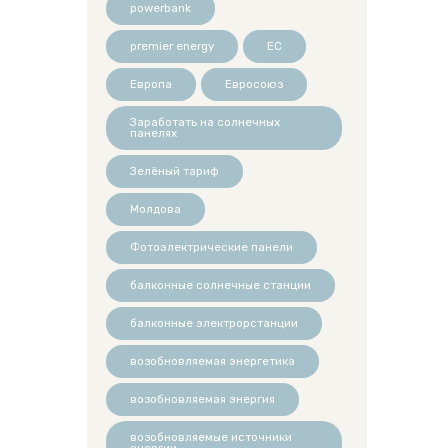
powerbank
premier energy
ЕС
Европа
Евросоюз
Заработать на солнечных
панелях
Зелёный тариф
Молдова
Фотоэлектрические панели
балконные солнечные станции
балконные электрорстанции
возобновляемая энергетика
возобновляемая энергия
возобновляемые источники
энергии