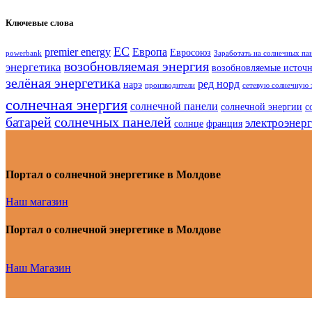
Ключевые слова
ЕС
premier energy
Европа
Евросоюз
powerbank
Заработать на солнечных па
возобновляемая энергия
энергетика
возобновляемые источ
зелёная энергетика
ред норд
нарэ
производители
сетевую солнечную 
солнечная энергия
солнечной панели
солнечной энергии
с
батарей
солнечных панелей
электроэнер
солнце
франция
Портал о солнечной энергетике в Молдове
Наш магазин
Портал о солнечной энергетике в Молдове
Наш Магазин