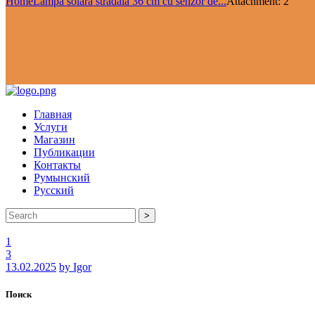
Home
Lampă solară stradală 36 cm cu senzor de...
Attachment: 2
Главная
Услуги
Магазин
Публикации
Контакты
Румынский
Русский
>
1
3
13.02.2025
by Igor
Поиск