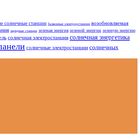
возобновляемая
е солнечные станции
балконные электрорстанции
ания
зеленая энергия
зеленой энергии
зеленую энергию
зарядные станции
солнечная энергетика
ель
солнечная электростанция
панели
солнечных
солнечные электростанции