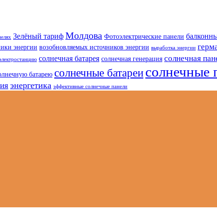
Молдова
Зелёный тариф
балконны
Фотоэлектрические панели
нелях
герм
ники энергии
возобновляемых источников энергии
выработка энергии
солнечная пан
солнечная батарея
солнечная генерация
электростанцию
солнечные 
солнечные батареи
олнечную батарею
энергетика
гия
эффективные солнечные панели