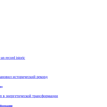
рд
нсформации