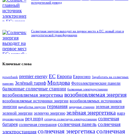
исторический рекорд
Солнечная энергия выходит на первое место в ЕС: новый этап в
энергетической трансформации
Ключевые слова
ЕС
premier energy
Европа
Евросоюз
powerbank
Заработать на солнечных
Молдова
Зелёный тариф
Фотоэлектрические панели
панелях
балконные солнечные станции
балконные электрорстанции
возобновляемая энергия
возобновляемая энергетика
возобновляемые источники энергии
возобновляемых источников
германия
энергии
зеленая энергия
выработка энергии
зарядные станции
зелёная энергетика
зеленой энергии
зеленую энергию
нарэ
ред норд
солнечная
производители
сетевую солнечную электростанцию
солнечная панель
солнечная
батарея
солнечная генерация
солнечная
солнечная энергетика
электростанция