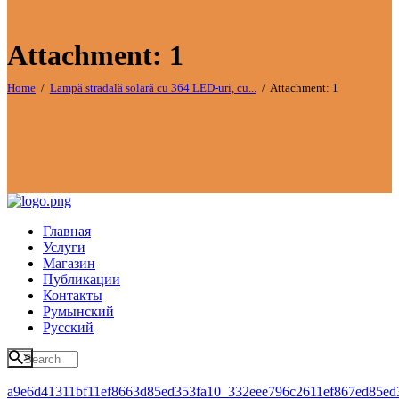
Attachment: 1
Home
Lampă stradală solară cu 364 LED-uri, cu...
Attachment: 1
Главная
Услуги
Магазин
Публикации
Контакты
Румынский
Русский
>
a9e6d41311bf11ef8663d85ed353fa10_332eee796c2611ef867ed85ed