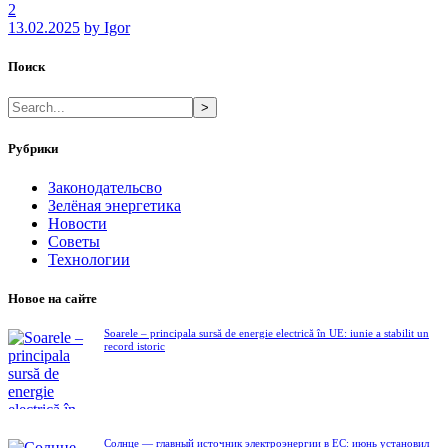
2
13.02.2025
by Igor
Поиск
>
Рубрики
Законодательсво
Зелёная энергетика
Новости
Советы
Технологии
Новое на сайте
Soarele – principala sursă de energie electrică în UE: iunie a stabilit un
record istoric
Солнце — главный источник электроэнергии в ЕС: июнь установил