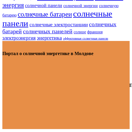
энергия
солнечной панели
солнечной энергии
солнечную
солнечные
солнечные батареи
батарею
панели
солнечных
солнечные электростанции
батарей
солнечных панелей
солнце
франция
энергетика
электроэнергия
эффективные солнечные панели
Портал о солнечной энергетике в Молдове
П