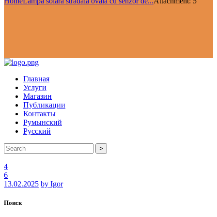
Home
Lampă solară stradală ovală cu senzor de...
Attachment: 5
Главная
Услуги
Магазин
Публикации
Контакты
Румынский
Русский
>
4
6
13.02.2025
by Igor
Поиск