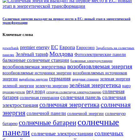
Солнечная энергия выходит на первое место в ЕС: новый этап в энергетической
трансформации
Ключевые слова
ЕС
premier energy
Европа
Евросоюз
powerbank
Заработать на солнечных
Молдова
Зелёный тариф
Фотоэлектрические панели
панелях
балконные солнечные станции
балконные электрорстанции
возобновляемая энергия
возобновляемая энергетика
возобновляемые источники энергии
возобновляемых источников
германия
энергии
зеленая энергия
выработка энергии
зарядные станции
зелёная энергетика
зеленой энергии
зеленую энергию
нарэ
ред норд
солнечная
производители
сетевую солнечную электростанцию
солнечная панель
солнечная
батарея
солнечная генерация
солнечная
солнечная энергетика
электростанция
энергия
солнечной панели
солнечной энергии
солнечную
солнечные
солнечные батареи
батарею
панели
солнечных
солнечные электростанции