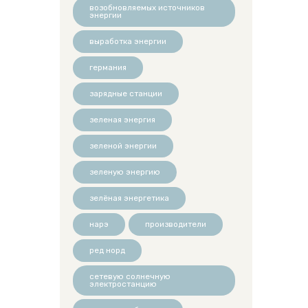
возобновляемых источников
энергии
выработка энергии
германия
зарядные станции
зеленая энергия
зеленой энергии
зеленую энергию
зелёная энергетика
нарэ
производители
ред норд
сетевую солнечную
электростанцию