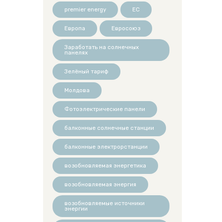
premier energy
ЕС
Европа
Евросоюз
Заработать на солнечных
панелях
Зелёный тариф
Молдова
Фотоэлектрические панели
балконные солнечные станции
балконные электрорстанции
возобновляемая энергетика
возобновляемая энергия
возобновляемые источники
энергии