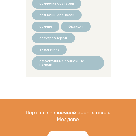
солнечных батарей
солнечных панелей
солнце
франция
электроэнергия
энергетика
эффективные солнечные
панели
Портал о солнечной энергетике в
Молдове