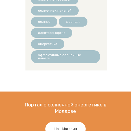
солнечных панелей
солнце
франция
электроэнергия
энергетика
эффективные солнечные
панели
Портал о солнечной энергетике в
Молдове
Наш Магазин