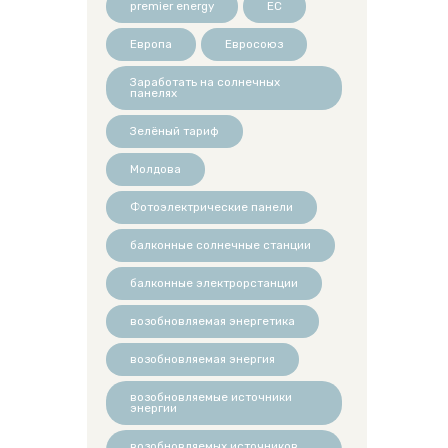
premier energy
ЕС
Европа
Евросоюз
Заработать на солнечных
панелях
Зелёный тариф
Молдова
Фотоэлектрические панели
балконные солнечные станции
балконные электрорстанции
возобновляемая энергетика
возобновляемая энергия
возобновляемые источники
энергии
возобновляемых источников