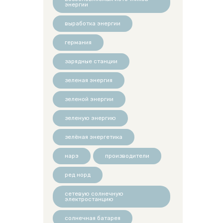
энергии
выработка энергии
германия
зарядные станции
зеленая энергия
зеленой энергии
зеленую энергию
зелёная энергетика
нарэ
производители
ред норд
сетевую солнечную
электростанцию
солнечная батарея