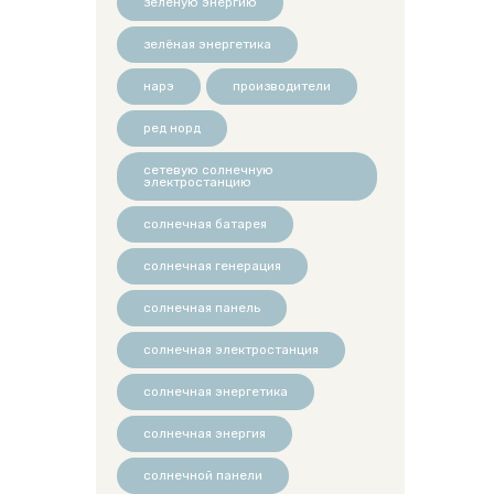
зеленую энергию
зелёная энергетика
нарэ
производители
ред норд
сетевую солнечную
электростанцию
солнечная батарея
солнечная генерация
солнечная панель
солнечная электростанция
солнечная энергетика
солнечная энергия
солнечной панели