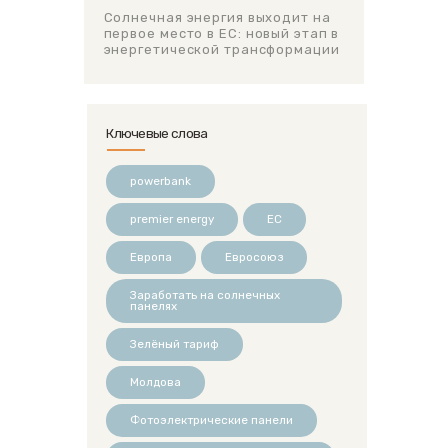
Солнечная энергия выходит на
первое место в ЕС: новый этап в
энергетической трансформации
Ключевые слова
powerbank
premier energy
ЕС
Европа
Евросоюз
Заработать на солнечных
панелях
Зелёный тариф
Молдова
Фотоэлектрические панели